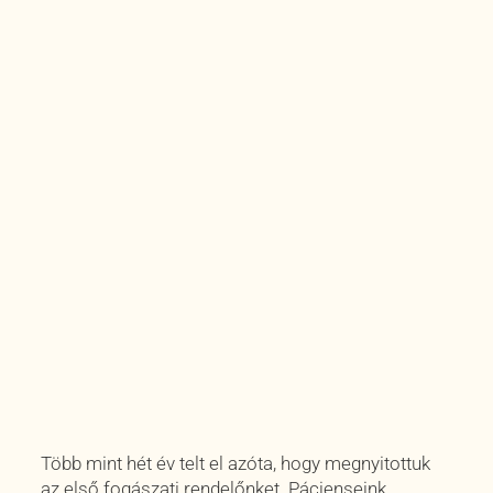
Több mint hét év telt el azóta, hogy megnyitottuk
az első fogászati rendelőnket. Pácienseink