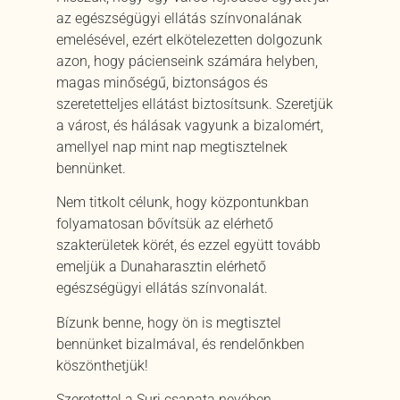
az egészségügyi ellátás színvonalának
emelésével, ezért elkötelezetten dolgozunk
azon, hogy pácienseink számára helyben,
magas minőségű, biztonságos és
szeretetteljes ellátást biztosítsunk. Szeretjük
a várost, és hálásak vagyunk a bizalomért,
amellyel nap mint nap megtisztelnek
bennünket.
Nem titkolt célunk, hogy központunkban
folyamatosan bővítsük az elérhető
szakterületek körét, és ezzel együtt tovább
emeljük a Dunaharasztin elérhető
egészségügyi ellátás színvonalát.
Bízunk benne, hogy ön is megtisztel
bennünket bizalmával, és rendelőnkben
köszönthetjük!
Szeretettel a Suri csapata nevében,