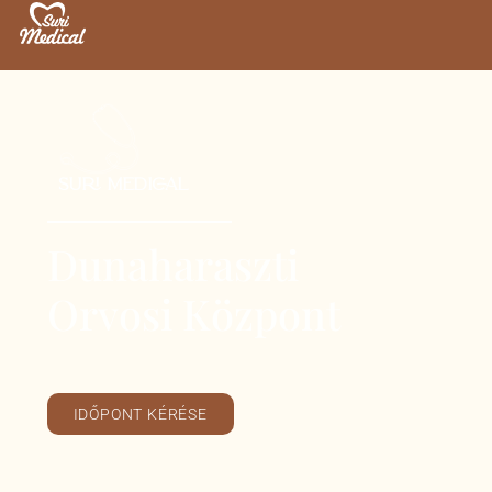
SURI MEDICAL
Dunaharaszti
Orvosi Központ
IDŐPONT KÉRÉSE