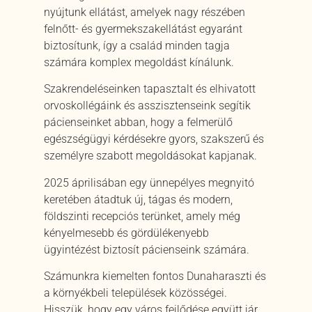
nyújtunk ellátást, amelyek nagy részében
felnőtt- és gyermekszakellátást egyaránt
biztosítunk, így a család minden tagja
számára komplex megoldást kínálunk.
Szakrendeléseinken tapasztalt és elhivatott
orvoskollégáink és asszisztenseink segítik
pácienseinket abban, hogy a felmerülő
egészségügyi kérdésekre gyors, szakszerű és
személyre szabott megoldásokat kapjanak.
2025 áprilisában egy ünnepélyes megnyitó
keretében átadtuk új, tágas és modern,
földszinti recepciós terünket, amely még
kényelmesebb és gördülékenyebb
ügyintézést biztosít pácienseink számára.
Számunkra kiemelten fontos Dunaharaszti és
a környékbeli települések közösségei.
Hisszük, hogy egy város fejlődése együtt jár