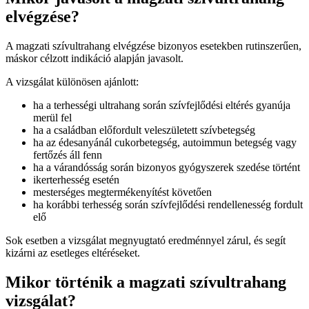
elvégzése?
A magzati szívultrahang elvégzése bizonyos esetekben rutinszerűen,
máskor célzott indikáció alapján javasolt.
A vizsgálat különösen ajánlott:
ha a terhességi ultrahang során szívfejlődési eltérés gyanúja
merül fel
ha a családban előfordult veleszületett szívbetegség
ha az édesanyánál cukorbetegség, autoimmun betegség vagy
fertőzés áll fenn
ha a várandósság során bizonyos gyógyszerek szedése történt
ikerterhesség esetén
mesterséges megtermékenyítést követően
ha korábbi terhesség során szívfejlődési rendellenesség fordult
elő
Sok esetben a vizsgálat megnyugtató eredménnyel zárul, és segít
kizárni az esetleges eltéréseket.
Mikor történik a magzati szívultrahang
vizsgálat?