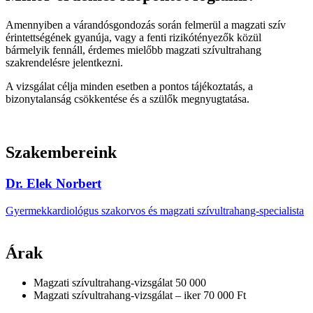
Amennyiben a várandósgondozás során felmerül a magzati szív
érintettségének gyanúja, vagy a fenti rizikótényezők közül
bármelyik fennáll, érdemes mielőbb magzati szívultrahang
szakrendelésre jelentkezni.
A vizsgálat célja minden esetben a pontos tájékoztatás, a
bizonytalanság csökkentése és a szülők megnyugtatása.
Szakembereink
Dr. Elek Norbert
Gyermekkardiológus szakorvos és magzati szívultrahang-specialista
Árak
Magzati szívultrahang-vizsgálat
50 000
Magzati szívultrahang-vizsgálat – iker
70 000 Ft