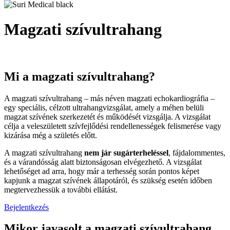
Magzati szívultrahang
Mi a magzati szívultrahang?
A magzati szívultrahang – más néven magzati echokardiográfia –
egy speciális, célzott ultrahangvizsgálat, amely a méhen belüli
magzat szívének szerkezetét és működését vizsgálja. A vizsgálat
célja a veleszületett szívfejlődési rendellenességek felismerése vagy
kizárása még a születés előtt.
A magzati szívultrahang
nem jár sugárterheléssel
, fájdalommentes,
és a várandósság alatt biztonságosan elvégezhető. A vizsgálat
lehetőséget ad arra, hogy már a terhesség során pontos képet
kapjunk a magzat szívének állapotáról, és szükség esetén időben
megtervezhessük a további ellátást.
Bejelentkezés
Mikor javasolt a magzati szívultrahang