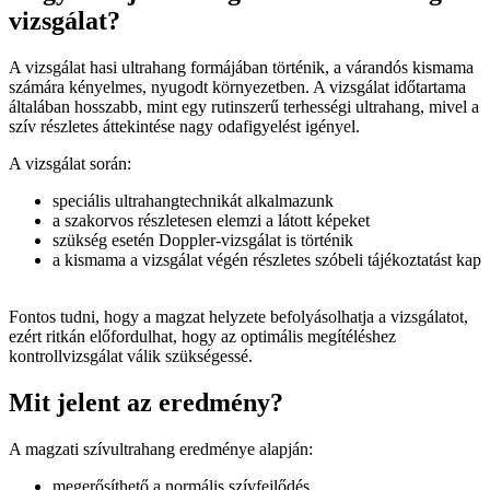
vizsgálat?
A vizsgálat hasi ultrahang formájában történik, a várandós kismama
számára kényelmes, nyugodt környezetben. A vizsgálat időtartama
általában hosszabb, mint egy rutinszerű terhességi ultrahang, mivel a
szív részletes áttekintése nagy odafigyelést igényel.
A vizsgálat során:
speciális ultrahangtechnikát alkalmazunk
a szakorvos részletesen elemzi a látott képeket
szükség esetén Doppler-vizsgálat is történik
a kismama a vizsgálat végén részletes szóbeli tájékoztatást kap
Fontos tudni, hogy a magzat helyzete befolyásolhatja a vizsgálatot,
ezért ritkán előfordulhat, hogy az optimális megítéléshez
kontrollvizsgálat válik szükségessé.
Mit jelent az eredmény?
A magzati szívultrahang eredménye alapján:
megerősíthető a normális szívfejlődés