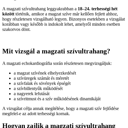
A magzati szívultrahang leggyakrabban a
18–24. terhességi hét
között
történik, amikor a magzat szíve már kellően fejlett ahhoz,
hogy részletesen vizsgálható legyen. Bizonyos esetekben a vizsgálat
korábban vagy később is indokolt lehet, amelyről minden esetben
szakorvos dönt.
Mit vizsgál a magzati szívultrahang?
A magzati echokardiográfia során részletesen megvizsgáljuk:
a magzat szívének elhelyezkedését
a szívüregek számát és méretét
a szívfalak és sövények épségét
a szívbillentyűk működését
a nagyerek lefutását
a szívritmust és a szív működésének dinamikáját
A vizsgálat célja annak megítélése, hogy a magzati szív fejlődése
megfelel-e az adott terhességi kornak.
Hogyan zajlik a magzati szívultrahang