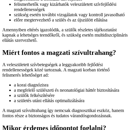
felismerhetők vagy kizárhatók veleszületett szívfejlődési
rendellenességek
szükség esetén további vizsgálatok vagy kontroll javasolható
előre megtervezhető a szülés és az újszülött ellátása
Amennyiben eltérés igazolódik, a szülők részletes tájékoztatást
kapnak a lehetséges teendőkről, és szükség esetén multidiszciplináris
ellátás szervezhető.
Miért fontos a magzati szívultrahang?
A veleszületett szívbetegségek a leggyakoribb fejlődési
rendellenességek közé tartoznak. A magzati korban történő
felismerés lehetőséget ad:
a korai diagnózisra
a megfelelő szülészeti és neonatológiai háttér biztosítására
a szülők felkészítésére
a születés utáni ellátás optimalizálására
A magzati szívultrahang így nemcsak diagnosztikai eszköz, hanem
fontos része a biztonságos és tudatos várandósgondozásnak.
Mikor érdemes időpontot foglalni?