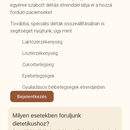
egyénre szabott diétás étrenddel látja el a hozzá
forduló pácienseket.
Továbbá, speciális diéták összeállításában is
segítséget nyújtunk, úgy mint:
Laktózérzékenység
Lisztérzékenység
Cukorbetegség
Epebetegségek
Gyulladásos bélbetegségek étrendjeiben.
Bejelentkezés
Milyen esetekben foruljunk
dietetikushoz?