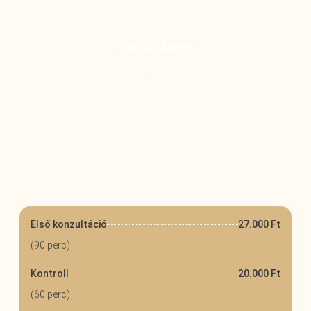
Koszta Ágnes
DIETETIKUS
27.000 Ft
Első konzultáció
(90 perc)
20.000 Ft
Kontroll
(60 perc)