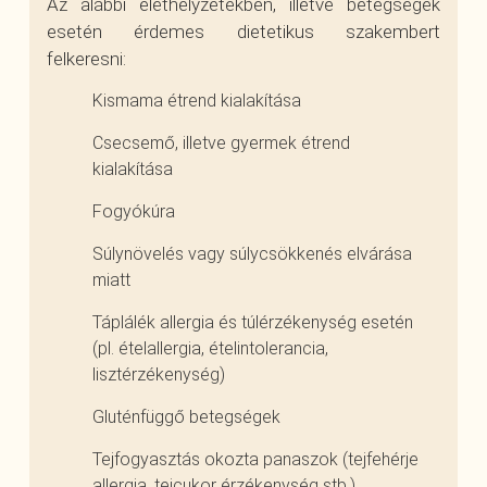
Az alábbi élethelyzetekben, illetve betegségek
esetén érdemes dietetikus szakembert
felkeresni:
Kismama étrend kialakítása
Csecsemő, illetve gyermek étrend
kialakítása
Fogyókúra
Súlynövelés vagy súlycsökkenés elvárása
miatt
Táplálék allergia és túlérzékenység esetén
(pl. ételallergia, ételintolerancia,
lisztérzékenység)
Gluténfüggő betegségek
Tejfogyasztás okozta panaszok (tejfehérje
allergia, tejcukor érzékenység stb.)