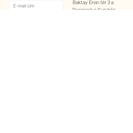
Baktay Ervin tér 3.a
Recepció a Suri-ház
emeletén található
BEJELENTKEZÉS
+36 1 88 66 900
bejelentkezes@surimedic
NYITVATARTÁS
Hétfőtől péntekig 8:00
-20:00-ig.
ÜZENET KÜLDÉSE