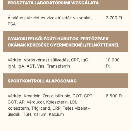
PROSZTATA LABORATÓRIUMI VIZSGÁLATA
Általános vizelet és vizeletüledék vizsgálat,
3 700 Ft
PSA
GYAKORI FELSŐLÉGÚTI HURUTOK, FERTŐZÉSEK
OKÁNAK KERESÉSE GYERMEKEKNÉL/FELNŐTTEKNÉL
Vérkép, Vörösvértest süllyedés, CRP, IgG,
10 000
IgM, IgA, AST, Vas, Transzferrin
Ft
SPORTKONTROLL ALAPCSOMAG
Vérkép, Kreatinin, Össz. bilirubin, GOT, GPT,
6 500 Ft
GGT, AP, Vércukor, Koleszterin, LDL
koleszterin, Triglicerid, CRP, Teljes vizelet+
üledék, TSH, Kálium, Kálcium