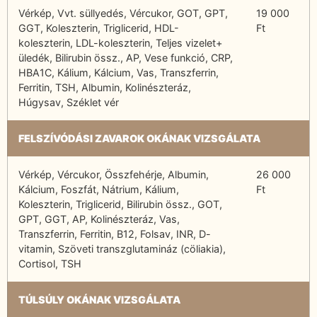
Vérkép, Vvt. süllyedés, Vércukor, GOT, GPT,
19 000
GGT, Koleszterin, Triglicerid, HDL-
Ft
koleszterin, LDL-koleszterin, Teljes vizelet+
üledék, Bilirubin össz., AP, Vese funkció, CRP,
HBA1C, Kálium, Kálcium, Vas, Transzferrin,
Ferritin, TSH, Albumin, Kolinészteráz,
Húgysav, Széklet vér
FELSZÍVÓDÁSI ZAVAROK OKÁNAK VIZSGÁLATA
Vérkép, Vércukor, Összfehérje, Albumin,
26 000
Kálcium, Foszfát, Nátrium, Kálium,
Ft
Koleszterin, Triglicerid, Bilirubin össz., GOT,
GPT, GGT, AP, Kolinészteráz, Vas,
Transzferrin, Ferritin, B12, Folsav, INR, D-
vitamin, Szöveti transzglutamináz (cöliakia),
Cortisol, TSH
TÚLSÚLY OKÁNAK VIZSGÁLATA