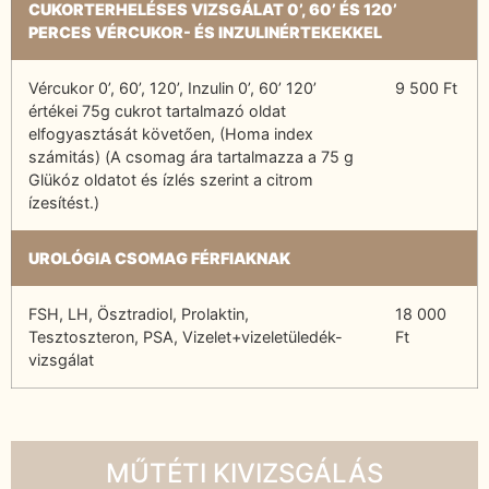
CUKORTERHELÉSES VIZSGÁLAT 0’, 60’ ÉS 120’
PERCES VÉRCUKOR- ÉS INZULINÉRTEKEKKEL
Vércukor 0’, 60’, 120’, Inzulin 0’, 60’ 120’
9 500 Ft
értékei 75g cukrot tartalmazó oldat
elfogyasztását követően, (Homa index
számitás) (A csomag ára tartalmazza a 75 g
Glükóz oldatot és ízlés szerint a citrom
ízesítést.)
UROLÓGIA CSOMAG FÉRFIAKNAK
FSH, LH, Ösztradiol, Prolaktin,
18 000
Tesztoszteron, PSA, Vizelet+vizeletüledék-
Ft
vizsgálat
MŰTÉTI KIVIZSGÁLÁS