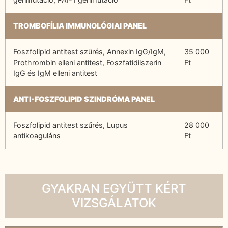
TROMBOFÍLIA IMMUNOLÓGIAI PANEL
Foszfolipid antitest szűrés, Annexin IgG/IgM,
35 000
Prothrombin elleni antitest, Foszfatidilszerin
Ft
IgG és IgM elleni antitest
ANTI-FOSZFOLIPID SZINDRÓMA PANEL
Foszfolipid antitest szűrés, Lupus
28 000
antikoaguláns
Ft
GYAKRAN EGYÜTT KÉRT
VIZSGÁLATOK