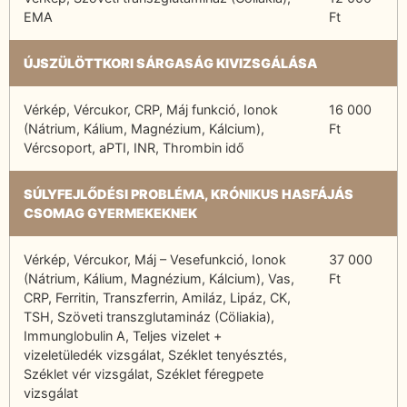
EMA
Ft
ÚJSZÜLÖTTKORI SÁRGASÁG KIVIZSGÁLÁSA
Vérkép, Vércukor, CRP, Máj funkció, Ionok
16 000
(Nátrium, Kálium, Magnézium, Kálcium),
Ft
Vércsoport, aPTI, INR, Thrombin idő
SÚLYFEJLŐDÉSI PROBLÉMA, KRÓNIKUS HASFÁJÁS
CSOMAG GYERMEKEKNEK
Vérkép, Vércukor, Máj – Vesefunkció, Ionok
37 000
(Nátrium, Kálium, Magnézium, Kálcium), Vas,
Ft
CRP, Ferritin, Transzferrin, Amiláz, Lipáz, CK,
TSH, Szöveti transzglutamináz (Cöliakia),
Immunglobulin A, Teljes vizelet +
vizeletüledék vizsgálat, Széklet tenyésztés,
Széklet vér vizsgálat, Széklet féregpete
vizsgálat