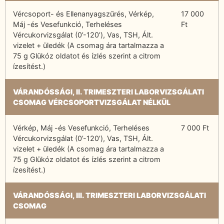
Vércsoport- és Ellenanyagszűrés, Vérkép,
17 000
Máj -és Vesefunkció, Terheléses
Ft
Vércukorvizsgálat (0’-120’), Vas, TSH, Ált.
vizelet + üledék (A csomag ára tartalmazza a
75 g Glükóz oldatot és ízlés szerint a citrom
ízesítést.)
VÁRANDÓSSÁGI, II. TRIMESZTERI LABORVIZSGÁLATI
CSOMAG VÉRCSOPORTVIZSGÁLAT NÉLKÜL
Vérkép, Máj -és Vesefunkció, Terheléses
7 000 Ft
Vércukorvizsgálat (0’-120’), Vas, TSH, Ált.
vizelet + üledék (A csomag ára tartalmazza a
75 g Glükóz oldatot és ízlés szerint a citrom
ízesítést.)
VÁRANDÓSSÁGI, III. TRIMESZTERI LABORVIZSGÁLATI
CSOMAG