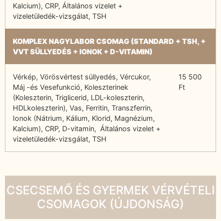
Kalcium), CRP, Általános vizelet +
vizeletüledék-vizsgálat, TSH
KOMPLEX NAGYLABOR CSOMAG (STANDARD + TSH, +
VVT SÜLLYEDÉS + IONOK + D-VITAMIN)
Vérkép, Vörösvértest süllyedés, Vércukor,
15 500
Máj -és Vesefunkció, Koleszterinek
Ft
(Koleszterin, Triglicerid, LDL-koleszterin,
HDLkoleszterin), Vas, Ferritin, Transzferrin,
Ionok (Nátrium, Kálium, Klorid, Magnézium,
Kalcium), CRP, D-vitamin, Általános vizelet +
vizeletüledék-vizsgálat, TSH
CSECSEMŐ ÉS GYERMEK VÉRVÉTELI
CSOMAGOK (ÚJDONSÁG)