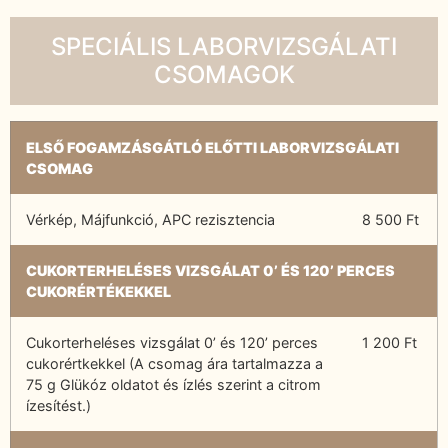
SPECIÁLIS LABORVIZSGÁLATI
CSOMAGOK
ELSŐ FOGAMZÁSGÁTLÓ ELŐTTI LABORVIZSGÁLATI
CSOMAG
Vérkép, Májfunkció, APC rezisztencia
8 500 Ft
CUKORTERHELÉSES VIZSGÁLAT 0’ ÉS 120’ PERCES
CUKORÉRTÉKEKKEL
Cukorterheléses vizsgálat 0’ és 120’ perces
1 200 Ft
cukorértkekkel (A csomag ára tartalmazza a
75 g Glükóz oldatot és ízlés szerint a citrom
ízesítést.)