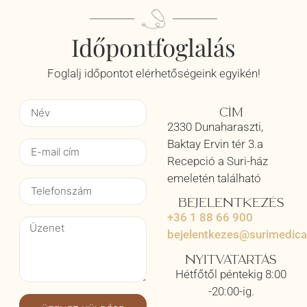
Időpontfoglalás
Foglalj időpontot elérhetőségeink egyikén!
CÍM
2330 Dunaharaszti,
Baktay Ervin tér 3.a
Recepció a Suri-ház
emeletén található
BEJELENTKEZÉS
+36 1 88 66 900
bejelentkezes@surimedica
NYITVATARTÁS
Hétfőtől péntekig 8:00
-20:00-ig.