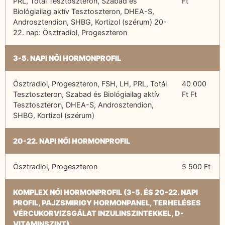
PRL, Totál Tesztoszteron, Szabad és
Ft
Biológiailag aktív Tesztoszteron, DHEA-S,
Androsztendion, SHBG, Kortizol (szérum) 20-
22. nap: Ösztradiol, Progeszteron
3-5. NAPI NŐI HORMONPROFIL
Ösztradiol, Progeszteron, FSH, LH, PRL, Totál
40 000
Tesztoszteron, Szabad és Biológiailag aktív
Ft Ft
Tesztoszteron, DHEA-S, Androsztendion,
SHBG, Kortizol (szérum)
20-22. NAPI NŐI HORMONPROFIL
Ösztradiol, Progeszteron
5 500 Ft
KOMPLEX NŐI HORMONPROFIL
(3-5. ÉS 20-22. NAPI
PROFIL, PAJZSMIRIGY HORMONPANEL, TERHELÉSES
VÉRCUKORVIZSGÁLAT INZULINSZINTEKKEL, D-
VITAMINSZINT)