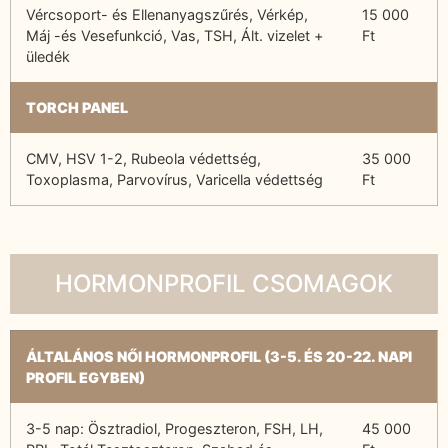
Vércsoport- és Ellenanyagszűrés, Vérkép,
15 000
Máj -és Vesefunkció, Vas, TSH, Ált. vizelet +
Ft
üledék
TORCH PANEL
CMV, HSV 1-2, Rubeola védettség,
35 000
Toxoplasma, Parvovírus, Varicella védettség
Ft
HORMONPROFIL CSOMAGOK
ÁLTALÁNOS NŐI HORMONPROFIL (3-5. ÉS 20-22. NAPI
PROFIL EGYBEN)
3-5 nap: Ösztradiol, Progeszteron, FSH, LH,
45 000