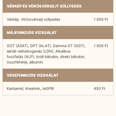
VÉRKÉP ÉS VÖRÖSVÉRSEJT SÜLLYEDÉS
Vérkép, Vörösvérsejt süllyedés
1 650 Ft
MÁJFUNKCIÓS VIZSGÁLAT
GOT (ASAT), GPT (ALAT), Gamma GT (GGT),
1 600 Ft
laktát-dehidrogenáz (LDH), Alkalikus
foszfatáz (ALP), totál bilirubin, direkt bilirubin,
összfehérje, albumin
VESEFUNKCIÓS VIZSGÁLAT
Karbamid, Kreatinin, (eGFR)
450 Ft