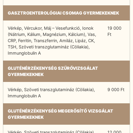
GASZTROENTEROLÓGIAI CSOMAG GYERMEKEKNEK
Vérkép, Vércukor, Máj – Vesefunkció, Ionok
19 000
(Nátrium, Kálium, Magnézium, Kálcium), Vas,
Ft
CRP, Ferritin, Transzferrin, Amiláz, Lipáz, CK,
TSH, Szöveti transzglutamináz (Cöliakia),
Immunglobulin A
GLUTÉNÉRZÉKENYSÉG SZŰRŐVIZSGÁLAT
GYERMEKEKNEK
Vérkép, Szöveti transzglutamináz (Cöliakia),
9 000 Ft
Immunglobulin A
GLUTÉNÉRZÉKENYSÉG MEGERŐSÍTŐ VIZSGÁLAT
GYERMEKEKNEK
Vérkép, Szöveti transzglutamináz (Cöliakia),
12 000