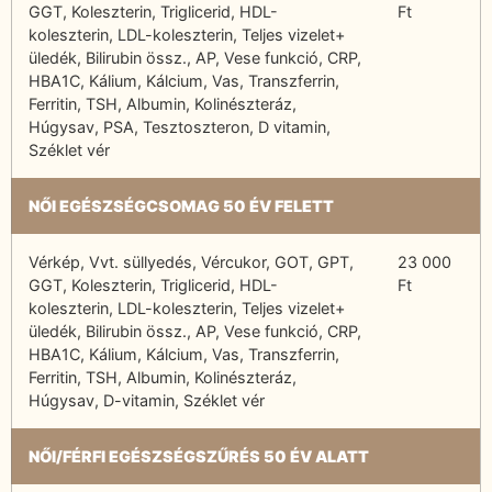
GGT, Koleszterin, Triglicerid, HDL-
Ft
koleszterin, LDL-koleszterin, Teljes vizelet+
üledék, Bilirubin össz., AP, Vese funkció, CRP,
HBA1C, Kálium, Kálcium, Vas, Transzferrin,
Ferritin, TSH, Albumin, Kolinészteráz,
Húgysav, PSA, Tesztoszteron, D vitamin,
Széklet vér
NŐI EGÉSZSÉGCSOMAG 50 ÉV FELETT
Vérkép, Vvt. süllyedés, Vércukor, GOT, GPT,
23 000
GGT, Koleszterin, Triglicerid, HDL-
Ft
koleszterin, LDL-koleszterin, Teljes vizelet+
üledék, Bilirubin össz., AP, Vese funkció, CRP,
HBA1C, Kálium, Kálcium, Vas, Transzferrin,
Ferritin, TSH, Albumin, Kolinészteráz,
Húgysav, D-vitamin, Széklet vér
NŐI/FÉRFI EGÉSZSÉGSZŰRÉS 50 ÉV ALATT