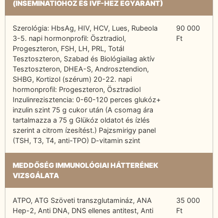
(INSEMINATIOHOZ ÉS IVF-HEZ EGYARÁNT)
Szerológia: HbsAg, HIV, HCV, Lues, Rubeola
90 000
3-5. napi hormonprofil: Ösztradiol,
Ft
Progeszteron, FSH, LH, PRL, Totál
Tesztoszteron, Szabad és Biológiailag aktív
Tesztoszteron, DHEA-S, Androsztendion,
SHBG, Kortizol (szérum) 20-22. napi
hormonprofil: Progeszteron, Ösztradiol
Inzulinrezisztencia: 0-60-120 perces glukóz+
inzulin szint 75 g cukor után (A csomag ára
tartalmazza a 75 g Glükóz oldatot és ízlés
szerint a citrom ízesítést.) Pajzsmirigy panel
(TSH, T3, T4, anti-TPO) D-vitamin szint
MEDDŐSÉG IMMUNOLÓGIAI HÁTTERÉNEK
VIZSGÁLATA
ATPO, ATG Szöveti transzglutamináz, ANA
35 000
Hep-2, Anti DNA, DNS ellenes antitest, Anti
Ft