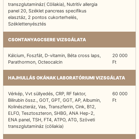
transzglutamináz( Cöliakia), Nutritív allergia
panel 20, Széklet pancreas specifikus
elasztáz, 2 pontos cukorterhelés,
Széklettenyésztés
CSONTANYAGCSERE VIZSGÁLATA
Kálcium, Foszfát, D-vitamin, Béta cross laps,
20 000
Parathormon, Octeocalcin
Ft
HAJHULLÁS OKÁNAK LABORATÓRIUMI VIZSGÁLATA
Vérkép, Vvt süllyedés, CRP, RF faktor,
60 000
Bilirubin össz., GOT, GPT, GGT, AP, Albumin,
Ft
Kolinészteráz, Vas, Transzferrin, Cink, B12,
ELFO, Tesztoszteron, SHBG, ANA Hep-2,
ENA panel, TSH, FT4, ATPO, ATG, Szöveti
transzglutamináz (cöliakia)