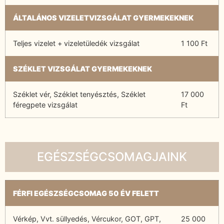
ÁLTALÁNOS VIZELETVIZSGÁLAT GYERMEKEKNEK
Teljes vizelet + vizeletüledék vizsgálat
1 100 Ft
SZÉKLET VIZSGÁLAT GYERMEKEKNEK
Széklet vér, Széklet tenyésztés, Széklet
17 000
féregpete vizsgálat
Ft
EGÉSZSÉGCSOMAGJAINK
FÉRFI EGÉSZSÉGCSOMAG 50 ÉV FELETT
Vérkép, Vvt. süllyedés, Vércukor, GOT, GPT,
25 000