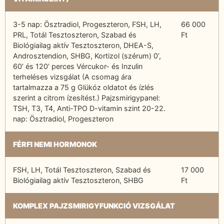
3-5 nap: Ösztradiol, Progeszteron, FSH, LH,
66 000
PRL, Totál Tesztoszteron, Szabad és
Ft
Biológiailag aktív Tesztoszteron, DHEA-S,
Androsztendion, SHBG, Kortizol (szérum) 0’,
60’ és 120’ perces Vércukor- és Inzulin
terheléses vizsgálat (A csomag ára
tartalmazza a 75 g Glükóz oldatot és ízlés
szerint a citrom ízesítést.) Pajzsmirigypanel:
TSH, T3, T4, Anti-TPO D-vitamin szint 20-22.
nap: Ösztradiol, Progeszteron
FÉRFI NEMI HORMONOK
FSH, LH, Totál Tesztoszteron, Szabad és
17 000
Biológiailag aktív Tesztoszteron, SHBG
Ft
KOMPLEX PAJZSMIRIGYFUNKCIÓ VIZSGÁLAT