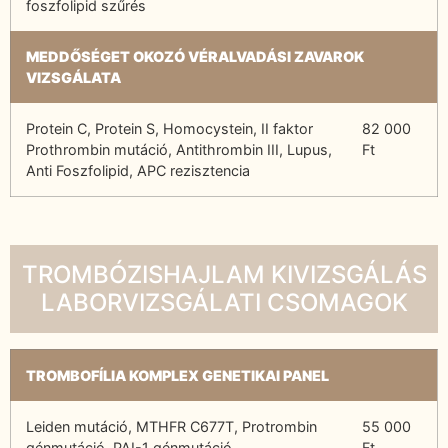
foszfolipid szűrés
MEDDŐSÉGET OKOZÓ VÉRALVADÁSI ZAVAROK
VIZSGÁLATA
Protein C, Protein S, Homocystein, II faktor
82 000
Prothrombin mutáció, Antithrombin III, Lupus,
Ft
Anti Foszfolipid, APC rezisztencia
TROMBÓZISHAJLAM KIVIZSGÁLÁS
LABORVIZSGÁLATI CSOMAGOK
TROMBOFÍLIA KOMPLEX GENETIKAI PANEL
Leiden mutáció, MTHFR C677T, Protrombin
55 000
génmutáció, PAI-1 génmutáció
Ft