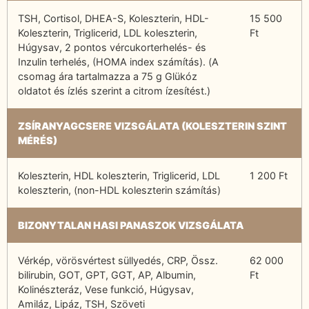
TSH, Cortisol, DHEA-S, Koleszterin, HDL-
15 500
Koleszterin, Triglicerid, LDL koleszterin,
Ft
Húgysav, 2 pontos vércukorterhelés- és
Inzulin terhelés, (HOMA index számítás). (A
csomag ára tartalmazza a 75 g Glükóz
oldatot és ízlés szerint a citrom ízesítést.)
ZSÍRANYAGCSERE VIZSGÁLATA (KOLESZTERIN SZINT
MÉRÉS)
Koleszterin, HDL koleszterin, Triglicerid, LDL
1 200 Ft
koleszterin, (non-HDL koleszterin számítás)
BIZONYTALAN HASI PANASZOK VIZSGÁLATA
Vérkép, vörösvértest süllyedés, CRP, Össz.
62 000
bilirubin, GOT, GPT, GGT, AP, Albumin,
Ft
Kolinészteráz, Vese funkció, Húgysav,
Amiláz, Lipáz, TSH, Szöveti