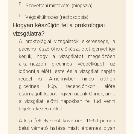
Szövettani mintavétel (biopszia)
Végbéltükrözés (rectoscopia)
Hogyan készüljön fel a proktológiai
vizsgálatra?
A proktológiai vizsgálatok sikeressége, a
páciens részéről is előkészületet igényel, így
kérjük, hogy a vizsgálatot megelőzően
alkalmazzon glicerines végbélkúpot az
időpontja előtti este és a vizsgálat napján
reggel is. Amennyiben nincs otthon
glicerines kúp, recepciónkon előre
csomagolt kúpot ingyen adunk Önnek, amit
a vizsgálat előtti napokban fel tud venni
bejelentkezés nélkül.
A kúp felhelyezést követően 15-60 percen
belül várható hatása miatt érdemes olyan