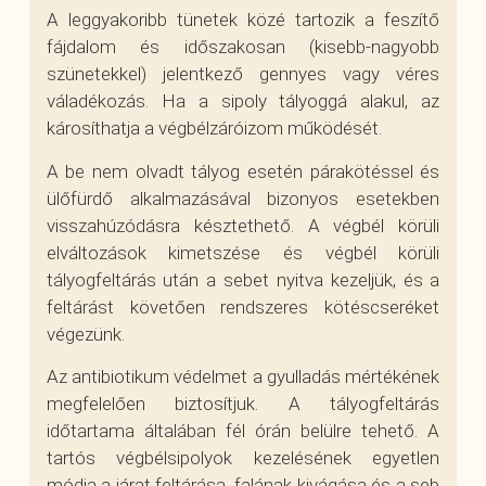
A leggyakoribb tünetek közé tartozik a feszítő
fájdalom és időszakosan (kisebb-nagyobb
szünetekkel) jelentkező gennyes vagy véres
váladékozás. Ha a sipoly tályoggá alakul, az
károsíthatja a végbélzáróizom működését.
A be nem olvadt tályog esetén párakötéssel és
ülőfürdő alkalmazásával bizonyos esetekben
visszahúzódásra késztethető. A végbél körüli
elváltozások kimetszése és végbél körüli
tályogfeltárás után a sebet nyitva kezeljük, és a
feltárást követően rendszeres kötéscseréket
végezünk.
Az antibiotikum védelmet a gyulladás mértékének
megfelelően biztosítjuk. A tályogfeltárás
időtartama általában fél órán belülre tehető. A
tartós végbélsipolyok kezelésének egyetlen
módja a járat feltárása, falának kivágása és a seb