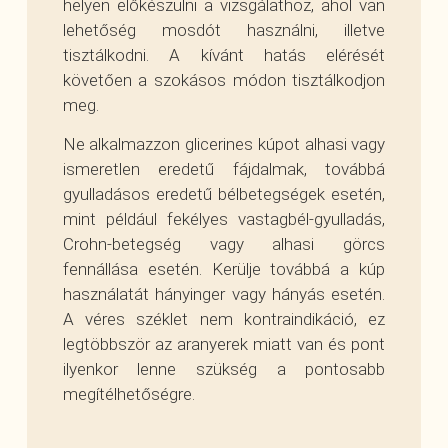
helyen előkészülni a vizsgálathoz, ahol van
lehetőség mosdót használni, illetve
tisztálkodni. A kívánt hatás elérését
követően a szokásos módon tisztálkodjon
meg.
Ne alkalmazzon glicerines kúpot alhasi vagy
ismeretlen eredetű fájdalmak, továbbá
gyulladásos eredetű bélbetegségek esetén,
mint például fekélyes vastagbél-gyulladás,
Crohn-betegség vagy alhasi görcs
fennállása esetén. Kerülje továbbá a kúp
használatát hányinger vagy hányás esetén.
A véres széklet nem kontraindikáció, ez
legtöbbször az aranyerek miatt van és pont
ilyenkor lenne szükség a pontosabb
megítélhetőségre.