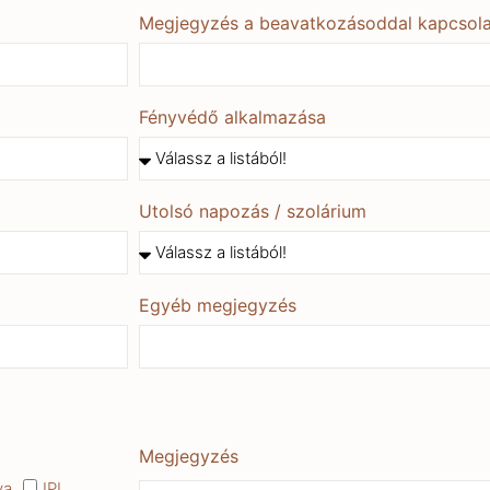
Megjegyzés a beavatkozásoddal kapcsol
Fényvédő alkalmazása
Utolsó napozás / szolárium
Egyéb megjegyzés
Megjegyzés
va
IPL