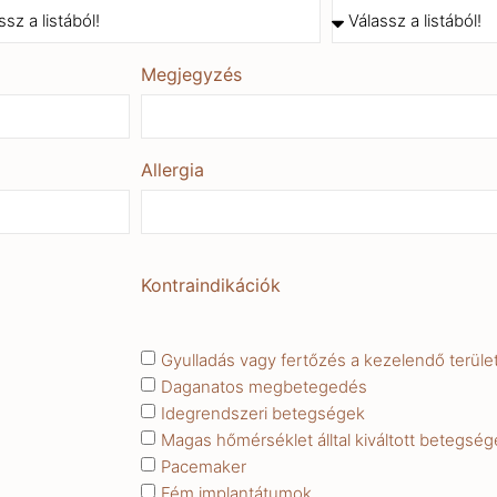
Megjegyzés
Allergia
Kontraindikációk
Gyulladás vagy fertőzés a kezelendő terüle
Daganatos megbetegedés
Idegrendszeri betegségek
Magas hőmérséklet álltal kiváltott betegség
Pacemaker
Fém implantátumok