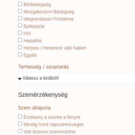
Bőrbetegség
Mozgásszervi Betegség
Idegrendszeri Probléma
Epilepszia
HIV
Hepatitis
Herpes / Herpesre való hajlam
Egyéb
Terhesség / szoptatás
Szemérzékenység
Szem állapota
Érzékeny a szeme a fényre
Mindig hord napszemüveget
Volt lézeres szemműtéte