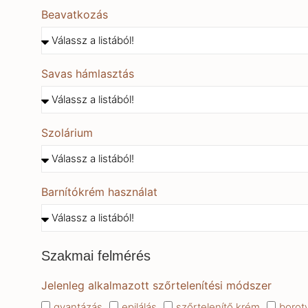
Beavatkozás
Savas hámlasztás
Szolárium
Barnítókrém használat
Szakmai felmérés
Jelenleg alkalmazott szőrtelenítési módszer
gyantázás
epilálás
szőrtelenítő krém
borot