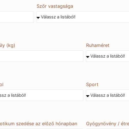
Szőr vastagsága
úly (kg)
Ruhaméret
ol
Sport
iotikum szedése az előző hónapban
Gyógynövény / étre