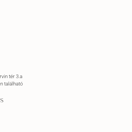
vin tér 3.a
n található
S