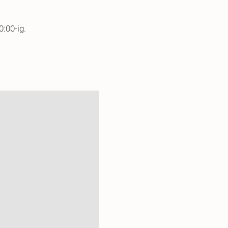
S
0:00-ig.