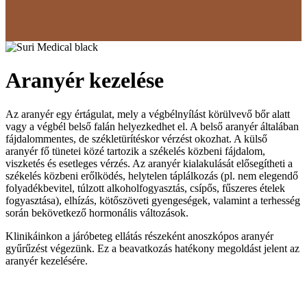
Aranyér kezelése
Az aranyér egy értágulat, mely a végbélnyílást körülvevő bőr alatt
vagy a végbél belső falán helyezkedhet el. A belső aranyér általában
fájdalommentes, de székletürítéskor vérzést okozhat. A külső
aranyér fő tünetei közé tartozik a székelés közbeni fájdalom,
viszketés és esetleges vérzés. Az aranyér kialakulását elősegítheti a
székelés közbeni erőlködés, helytelen táplálkozás (pl. nem elegendő
folyadékbevitel, túlzott alkoholfogyasztás, csípős, fűszeres ételek
fogyasztása), elhízás, kötőszöveti gyengeségek, valamint a terhesség
során bekövetkező hormonális változások.
Klinikáinkon a járóbeteg ellátás részeként anoszkópos aranyér
gyűrűzést végezünk. Ez a beavatkozás hatékony megoldást jelent az
aranyér kezelésére.