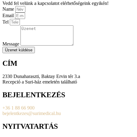
Vedd fel velünk a kapcsolatot elérhetőségeink egyikén!
Name
Email
Tel
Message
Üzenet küldése
CÍM
2330 Dunaharaszti, Baktay Ervin tér 3.a
Recepció a Suri-ház emeletén található
BEJELENTKEZÉS
+36 1 88 66 900
bejelentkezes@surimedical.hu
NYITVATARTÁS