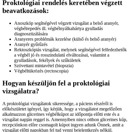
Proktológiai rendelés keretében végzett
beavatkozások:
Anoszkóp segítségével végzett vizsgálat a belső aranyér,
végbélrepedés ill. végbélnyálkahártya gyulladás
diagnosztizálására
Aranyeres problémák kezelése (külső és belső aranyér)
Aranyér gyűrűzés
Rektoszkópiás vizsgálat, melynek segítségével felfedezhetők
a végbél jó és rosszindulatú elváltozásai, valamint a
gyulladások, fekélyek és szűkületek
Szövettani mintavétel (biopszia)
Végbéltükrözés (rectoscopia)
Hogyan készüljön fel a proktológiai
vizsgálatra?
A proktológiai vizsgálatok sikeressége, a páciens részéről is
előkészületet igényel, így kérjük, hogy a vizsgálatot megelőzően
alkalmazzon glicerines végbélkúpot az időpontja előtti este és a
vizsgálat napján reggel is. Amennyiben nincs otthon glicerines kúp,
recepciónkon előre csomagolt kúpot ingyen adunk Önnek, amit a
vizsgálat előtti napokban fel tud venni bejelentkezés nélkül.