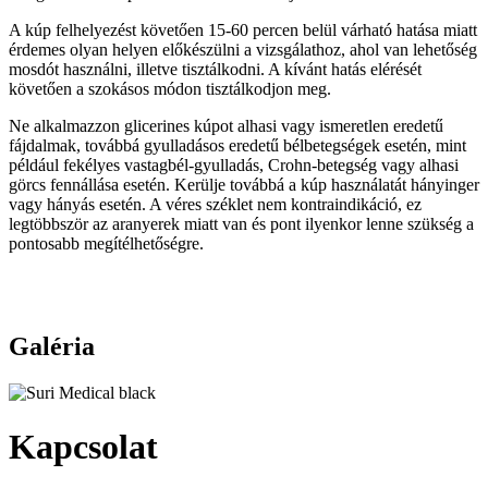
A kúp felhelyezést követően 15-60 percen belül várható hatása miatt
érdemes olyan helyen előkészülni a vizsgálathoz, ahol van lehetőség
mosdót használni, illetve tisztálkodni. A kívánt hatás elérését
követően a szokásos módon tisztálkodjon meg.
Ne alkalmazzon glicerines kúpot alhasi vagy ismeretlen eredetű
fájdalmak, továbbá gyulladásos eredetű bélbetegségek esetén, mint
például fekélyes vastagbél-gyulladás, Crohn-betegség vagy alhasi
görcs fennállása esetén. Kerülje továbbá a kúp használatát hányinger
vagy hányás esetén. A véres széklet nem kontraindikáció, ez
legtöbbször az aranyerek miatt van és pont ilyenkor lenne szükség a
pontosabb megítélhetőségre.
Galéria
Kapcsolat