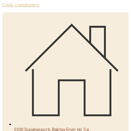
Ugrás a tartalomhoz
2330 Dunaharaszti, Baktay Ervin tér 3.a